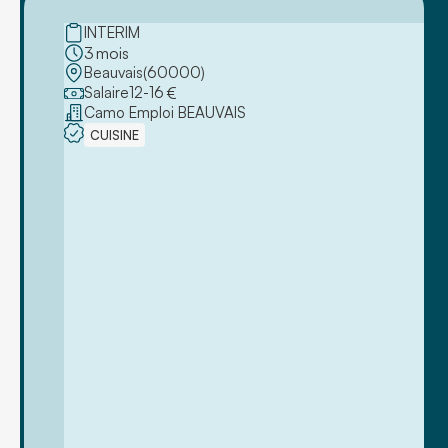
INTERIM
3
mois
Beauvais
(
60000
)
Salaire
12
-
16
€
Camo Emploi BEAUVAIS
CUISINE