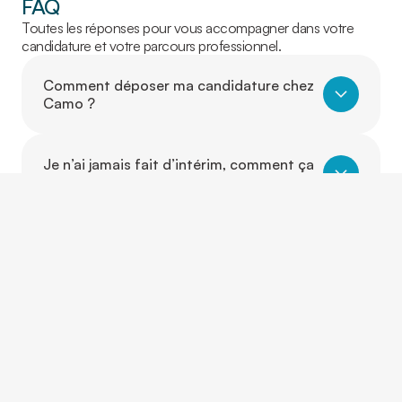
FAQ
Toutes les réponses pour vous accompagner dans votre
candidature et votre parcours professionnel.
Comment déposer ma candidature chez
Camo ?
Je n’ai jamais fait d’intérim, comment ça
fonctionne ?
Dois-je avoir de l’expérience pour
travailler avec Camo ?
Puis-je travailler dans un autre secteur
que celui où j’ai de l’expérience ?
Est-ce que je peux évoluer d’un poste à