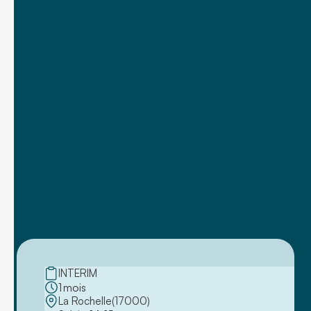
INTERIM
1
mois
La Rochelle
(
17000
)