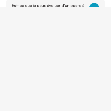
Est-ce que je peux évoluer d’un poste à
un autre grâce à Camo ?
CONTACTEZ-NOUS
Et si on parlait de vous?
Que vous ayez une question, un projet ou simplement
besoin d’un conseil, nos équipes sont là pour vous
écouter, vous guider et vous répondre rapidement.
Nous répondons à vos questions pour vous
accompagner dans votre projet professionnel.
Contact