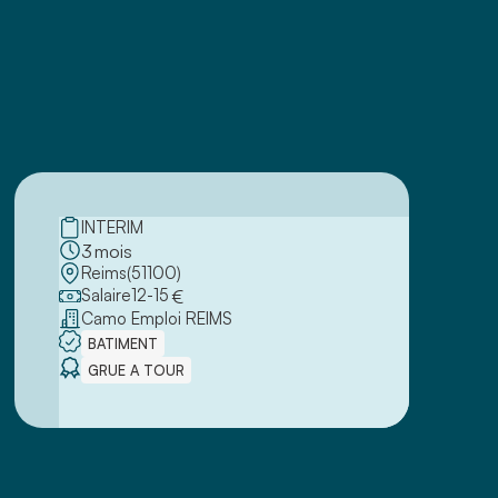
INTERIM
3
mois
Reims
(
51100
)
Salaire
12
-
15
€
Camo Emploi REIMS
BATIMENT
GRUE A TOUR