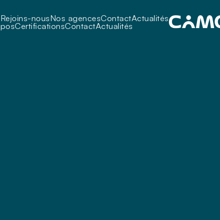
i
Rejoins-nous
Nos agences
Contact
Actualités
opos
Certifications
Contact
Actualités