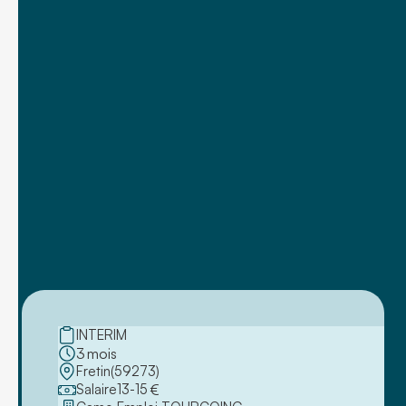
INTERIM
3
mois
Fretin
(
59273
)
Salaire
13
-
15
€