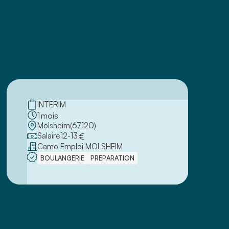
INTERIM
1
mois
Molsheim
(
67120
)
Salaire
12
-
13
€
Camo Emploi MOLSHEIM
BOULANGERIE
PREPARATION