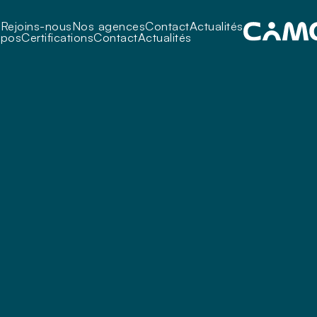
i
Rejoins-nous
Nos agences
Contact
Actualités
opos
Certifications
Contact
Actualités