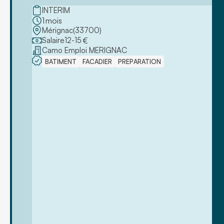
INTERIM
1
mois
Mérignac
(
33700
)
Salaire
12
-
15
€
Camo Emploi MERIGNAC
BATIMENT
FACADIER
PREPARATION