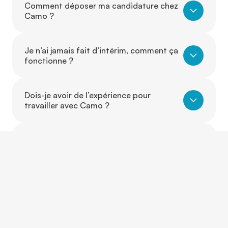
Comment déposer ma candidature chez
Camo ?
Je n’ai jamais fait d’intérim, comment ça
fonctionne ?
Dois-je avoir de l’expérience pour
travailler avec Camo ?
Puis-je travailler dans un autre secteur
que celui où j’ai de l’expérience ?
Est-ce que je peux évoluer d’un poste à
un autre grâce à Camo ?