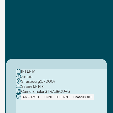
INTERIM
3
mois
Strasbourg
(
67000
)
Salaire
12
-
14
€
Camo Emploi STRASBOURG
AMPLIROLL
BENNE
BI BENNE
TRANSPORT