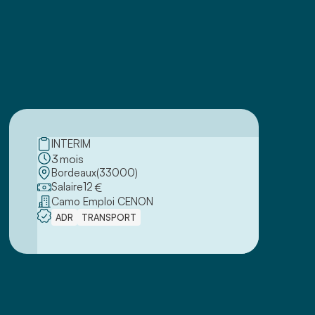
INTERIM
3
mois
Bordeaux
(
33000
)
Salaire
12
€
Camo Emploi CENON
ADR
TRANSPORT