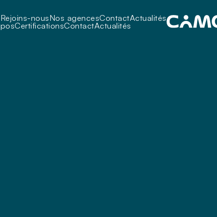
i
Rejoins-nous
Nos agences
Contact
Actualités
opos
Certifications
Contact
Actualités