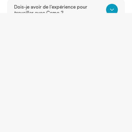
Dois-je avoir de l’expérience pour
travailler avec Camo ?
Puis-je travailler dans un autre secteur
que celui où j’ai de l’expérience ?
Est-ce que je peux évoluer d’un poste à
un autre grâce à Camo ?
CONTACTEZ-NOUS
Et si on parlait de vous?
Que vous ayez une question, un projet ou simplement