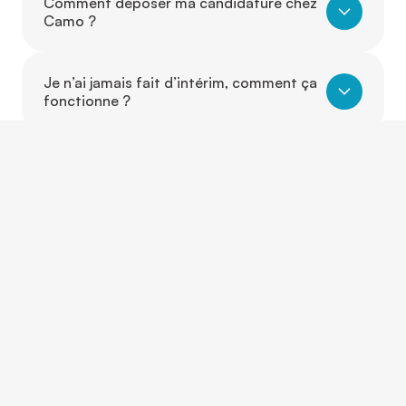
Comment déposer ma candidature chez
Camo ?
Je n’ai jamais fait d’intérim, comment ça
fonctionne ?
Dois-je avoir de l’expérience pour
travailler avec Camo ?
Puis-je travailler dans un autre secteur
que celui où j’ai de l’expérience ?
Est-ce que je peux évoluer d’un poste à
un autre grâce à Camo ?