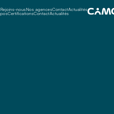
i
Rejoins-nous
Nos agences
Contact
Actualités
opos
Certifications
Contact
Actualités