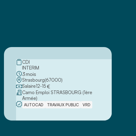
CDI
INTERIM
3
mois
Strasbourg
(
67000
)
Salaire
12
-
15
€
Camo Emploi STRASBOURG (1ère
Armée)
AUTOCAD
TRAVAUX PUBLIC
VRD