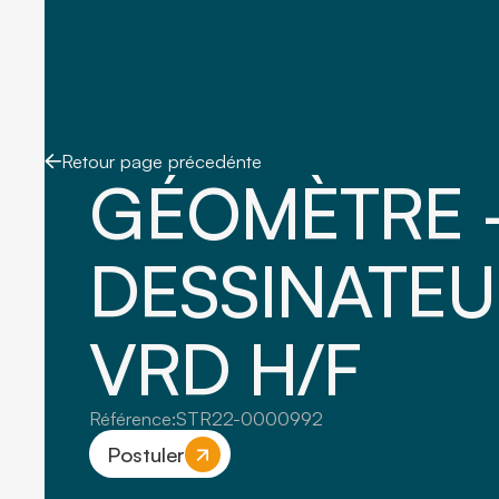
Retour page précedénte
GÉOMÈTRE
DESSINATEU
VRD H/F
Référence:
STR22-0000992
Postuler