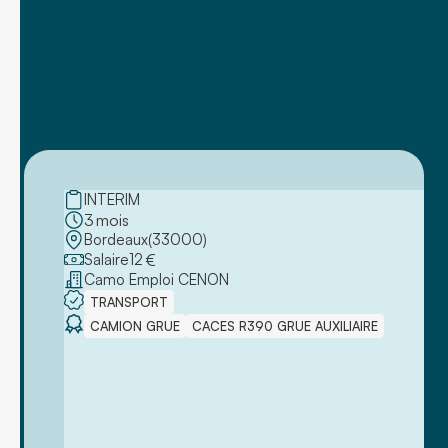
INTERIM
3
mois
Bordeaux
(
33000
)
Salaire
12
€
Camo Emploi CENON
TRANSPORT
CAMION GRUE
CACES R390 GRUE AUXILIAIRE