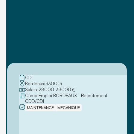
CDI
Bordeaux
(
33000
)
Salaire
28000
-
33000
€
Camo Emploi BORDEAUX - Recrutement
CDD/CDI
MAINTENANCE
MECANIQUE