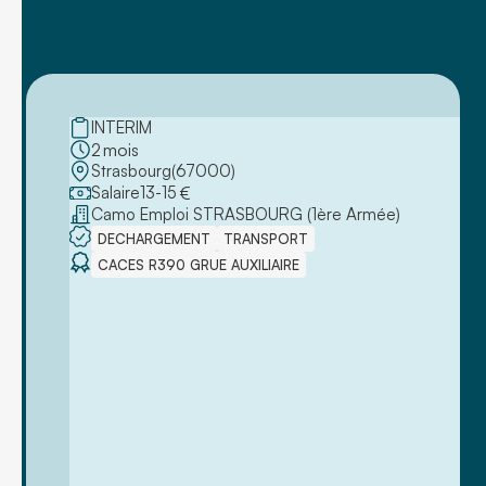
INTERIM
2
mois
Strasbourg
(
67000
)
Salaire
13
-
15
€
Camo Emploi STRASBOURG (1ère Armée)
DECHARGEMENT
TRANSPORT
CACES R390 GRUE AUXILIAIRE