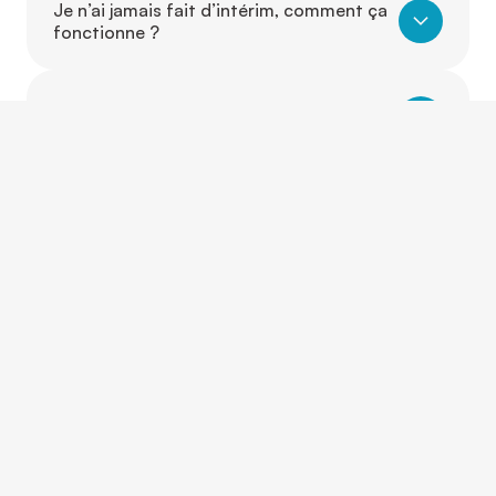
Je n’ai jamais fait d’intérim, comment ça
fonctionne ?
Dois-je avoir de l’expérience pour
travailler avec Camo ?
Puis-je travailler dans un autre secteur
que celui où j’ai de l’expérience ?
Est-ce que je peux évoluer d’un poste à
un autre grâce à Camo ?