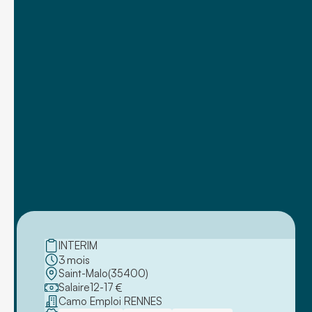
INTERIM
3
mois
Saint-Malo
(
35400
)
Salaire
12
-
17
€
Camo Emploi RENNES