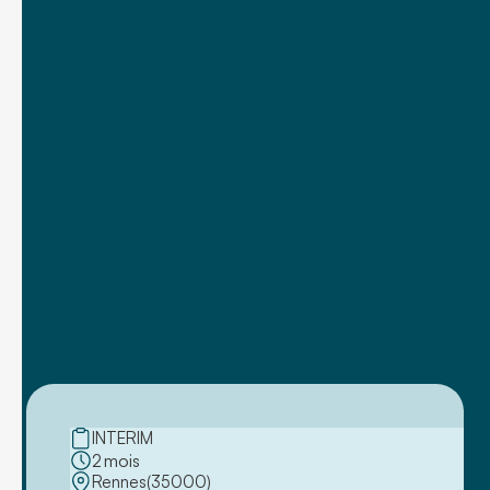
INTERIM
2
mois
Rennes
(
35000
)