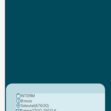
INTERIM
8
mois
Sélestat
(
67600
)
Salaire
2200
-
2500
€