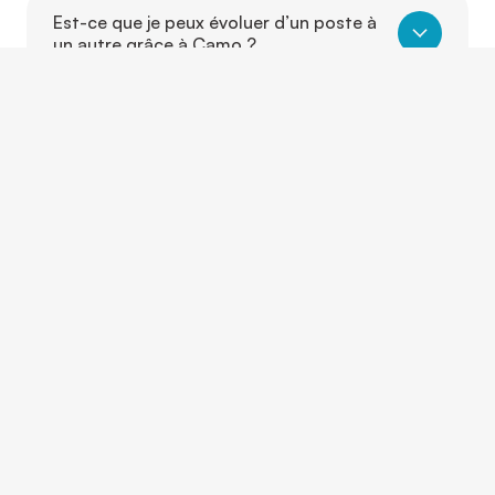
Est-ce que je peux évoluer d’un poste à
un autre grâce à Camo ?
CONTACTEZ-NOUS
Et si on parlait de vous?
Que vous ayez une question, un projet ou simplement
besoin d’un conseil, nos équipes sont là pour vous
écouter, vous guider et vous répondre rapidement.
Nous répondons à vos questions pour vous
accompagner dans votre projet professionnel.
Contact