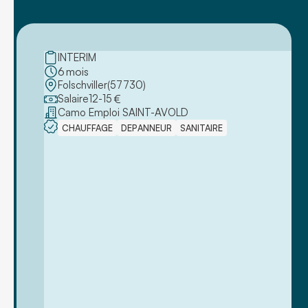
INTERIM
6
mois
Folschviller
(
57730
)
Salaire
12
-
15
€
Camo Emploi SAINT-AVOLD
CHAUFFAGE
DEPANNEUR
SANITAIRE