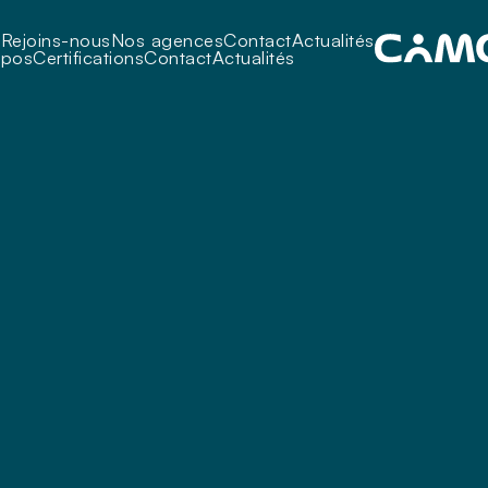
i
Rejoins-nous
Nos agences
Contact
Actualités
opos
Certifications
Contact
Actualités