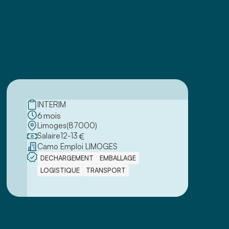
INTERIM
6
mois
Limoges
(
87000
)
Salaire
12
-
13
€
Camo Emploi LIMOGES
DECHARGEMENT
EMBALLAGE
LOGISTIQUE
TRANSPORT