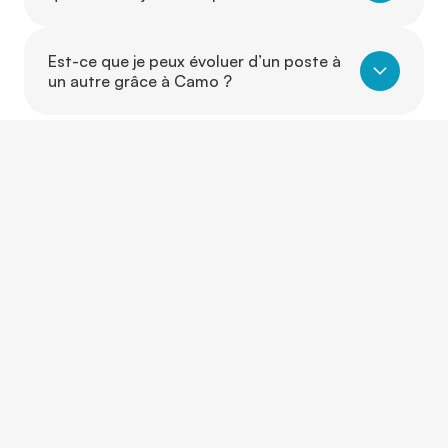
Est-ce que je peux évoluer d’un poste à
un autre grâce à Camo ?
CONTACTEZ-NOUS
Et si on parlait de vous?
Que vous ayez une question, un projet ou simplement
besoin d’un conseil, nos équipes sont là pour vous
écouter, vous guider et vous répondre rapidement.
Nous répondons à vos questions pour vous
accompagner dans votre projet professionnel.
Contact