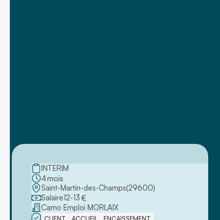
INTERIM
4
mois
Saint-Martin-des-Champs
(
29600
)
Salaire
12
-
13
€
Camo Emploi MORLAIX
CLIENT
ACCUEIL
ENCAISSEMENT