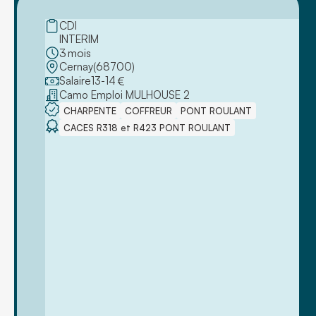
CDI
INTERIM
3
mois
Cernay
(
68700
)
Salaire
13
-
14
€
Camo Emploi MULHOUSE 2
CHARPENTE
COFFREUR
PONT ROULANT
CACES R318 et R423 PONT ROULANT