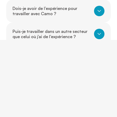
Dois-je avoir de l’expérience pour
travailler avec Camo ?
Puis-je travailler dans un autre secteur
que celui où j’ai de l’expérience ?
Est-ce que je peux évoluer d’un poste à
un autre grâce à Camo ?
CONTACTEZ-NOUS
Et si on parlait de vous?