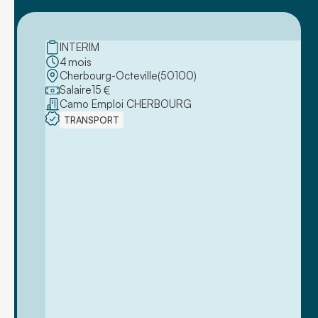
INTERIM
4
mois
Cherbourg-Octeville
(
50100
)
Salaire
15
€
Camo Emploi CHERBOURG
TRANSPORT