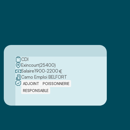
CDI
Exincourt
(
25400
)
Salaire
1900
-
2200
€
Camo Emploi BELFORT
ADJOINT
POISSONNERIE
RESPONSABLE