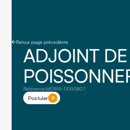
Retour page précedénte
ADJOINT DE
POISSONNER
Référence:
MER55-0000807
Postuler