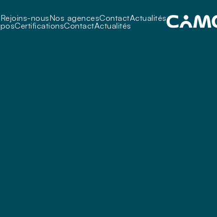
i
Rejoins-nous
Nos agences
Contact
Actualités
opos
Certifications
Contact
Actualités