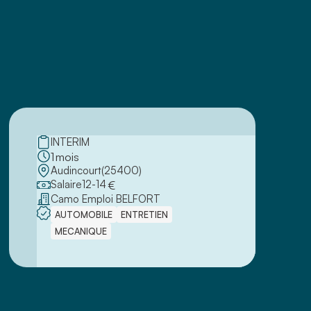
INTERIM
1
mois
Audincourt
(
25400
)
Salaire
12
-
14
€
Camo Emploi BELFORT
AUTOMOBILE
ENTRETIEN
MECANIQUE