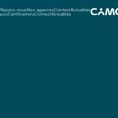
i
Rejoins-nous
Nos agences
Contact
Actualités
opos
Certifications
Contact
Actualités