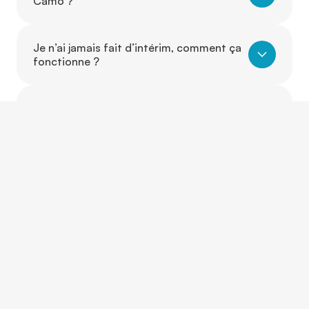
Camo ?
Je n’ai jamais fait d’intérim, comment ça
fonctionne ?
Dois-je avoir de l’expérience pour
travailler avec Camo ?
Puis-je travailler dans un autre secteur
que celui où j’ai de l’expérience ?
Est-ce que je peux évoluer d’un poste à
un autre grâce à Camo ?