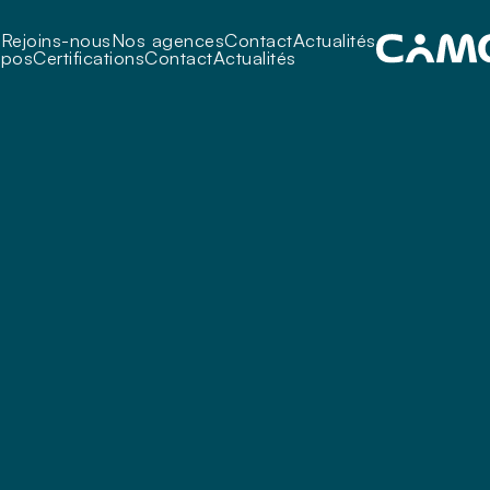
i
Rejoins-nous
Nos agences
Contact
Actualités
opos
Certifications
Contact
Actualités