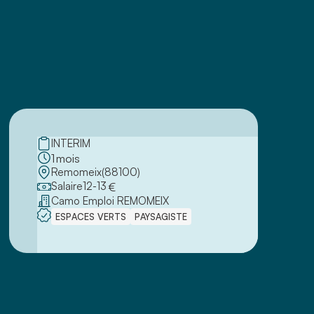
INTERIM
1
mois
Remomeix
(
88100
)
Salaire
12
-
13
€
Camo Emploi REMOMEIX
ESPACES VERTS
PAYSAGISTE