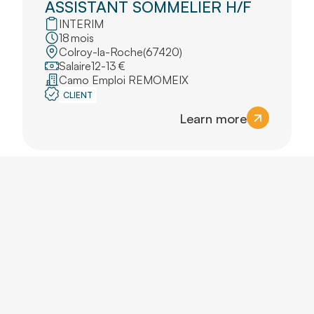
ASSISTANT SOMMELIER H/F
INTERIM
18
mois
Colroy-la-Roche
(
67420
)
Salaire
12
-
13
€
Camo Emploi REMOMEIX
CLIENT
Learn more
SOUS-CHEF DE CUISINE H/F
CDI
INTERIM
18
mois
Colroy-la-Roche
(
67420
)
Salaire
12
-
13
€
Camo Emploi REMOMEIX
ADJOINT
GESTION
RESPONSABLE