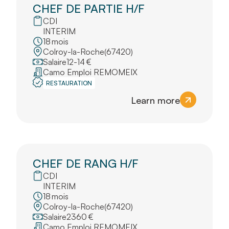
CHEF DE PARTIE H/F
CDI
INTERIM
18
mois
Colroy-la-Roche
(
67420
)
Salaire
12
-
14
€
Camo Emploi REMOMEIX
RESTAURATION
Learn more
CHEF DE RANG H/F
CDI
INTERIM
18
mois
Colroy-la-Roche
(
67420
)
Salaire
2360
€
Camo Emploi REMOMEIX