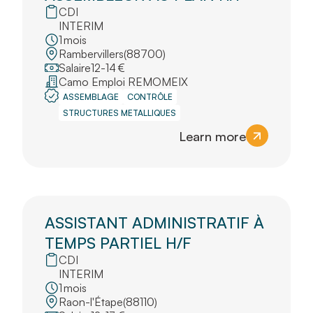
CDI
INTERIM
1
mois
Rambervillers
(
88700
)
Salaire
12
-
14
€
Camo Emploi REMOMEIX
ASSEMBLAGE
CONTRÔLE
STRUCTURES METALLIQUES
Learn more
ASSISTANT ADMINISTRATIF À
TEMPS PARTIEL H/F
CDI
INTERIM
1
mois
Raon-l'Étape
(
88110
)