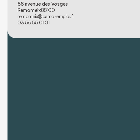
88 avenue des Vosges
Remomeix
88100
remomeix@camo-emploi.fr
03 56 55 01 01