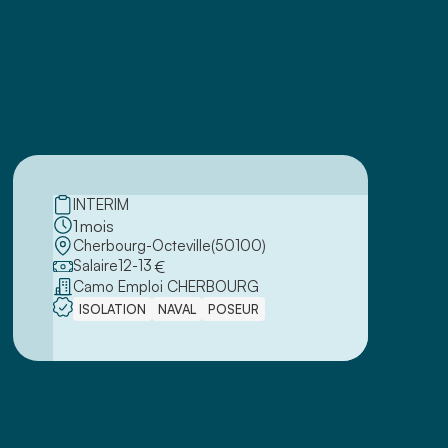
INTERIM
1
mois
Cherbourg-Octeville
(
50100
)
Salaire
12
-
13
€
Camo Emploi CHERBOURG
ISOLATION
NAVAL
POSEUR