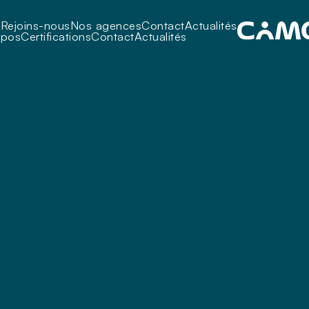
i
Rejoins-nous
Nos agences
Contact
Actualités
opos
Certifications
Contact
Actualités