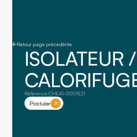
Retour page précedénte
ISOLATEUR /
CALORIFUGE
Référence:
CHE41-0001521
Postuler