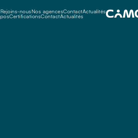
i
Rejoins-nous
Nos agences
Contact
Actualités
opos
Certifications
Contact
Actualités