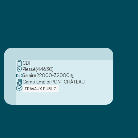
CDI
Plessé
(
44630
)
Salaire
22000
-
32000
€
Camo Emploi PONTCHÂTEAU
TRAVAUX PUBLIC