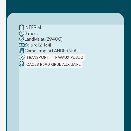
INTERIM
3
mois
Landivisiau
(
29400
)
Salaire
12
-
13
€
Camo Emploi LANDERNEAU
TRANSPORT
TRAVAUX PUBLIC
CACES R390 GRUE AUXILIAIRE