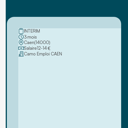
INTERIM
3
mois
Caen
(
14000
)
Salaire
12
-
14
€
Camo Emploi CAEN