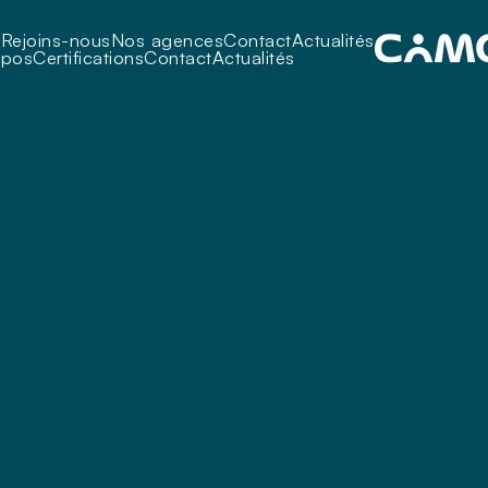
i
Rejoins-nous
Nos agences
Contact
Actualités
opos
Certifications
Contact
Actualités