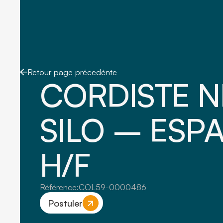
Retour page précedénte
CORDISTE N
SILO – ESP
H/F
Référence:
COL59-0000486
Postuler