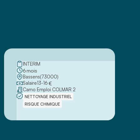
INTERIM
6
mois
Bassens
(
73000
)
Salaire
13
-
16
€
Camo Emploi COLMAR 2
NETTOYAGE INDUSTRIEL
RISQUE CHIMIQUE