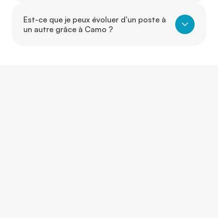
Est-ce que je peux évoluer d’un poste à
un autre grâce à Camo ?
CONTACTEZ-NOUS
Et si on parlait de vous?
Que vous ayez une question, un projet ou simplement
besoin d’un conseil, nos équipes sont là pour vous
écouter, vous guider et vous répondre rapidement.
Nous répondons à vos questions pour vous
accompagner dans votre projet professionnel.
Contact