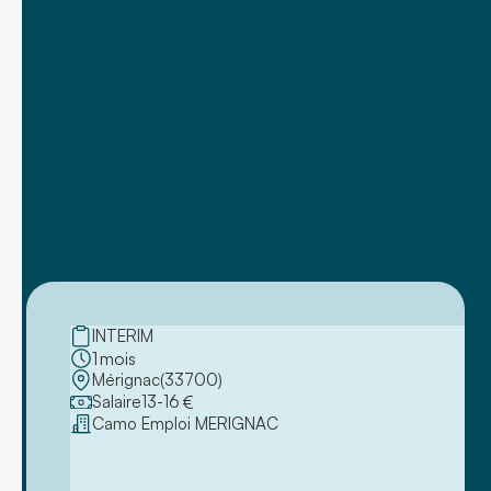
INTERIM
1
mois
Mérignac
(
33700
)
Salaire
13
-
16
€
Camo Emploi MERIGNAC