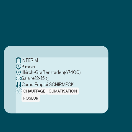
INTERIM
3
mois
Illkirch-Graffenstaden
(
67400
)
Salaire
12
-
15
€
Camo Emploi SCHIRMECK
CHAUFFAGE
CLIMATISATION
POSEUR