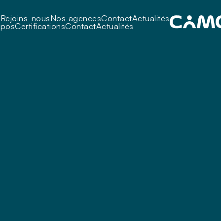
i
Rejoins-nous
Nos agences
Contact
Actualités
opos
Certifications
Contact
Actualités