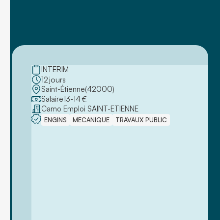
INTERIM
12
jours
Saint-Étienne
(
42000
)
Salaire
13
-
14
€
Camo Emploi SAINT-ETIENNE
ENGINS
MECANIQUE
TRAVAUX PUBLIC