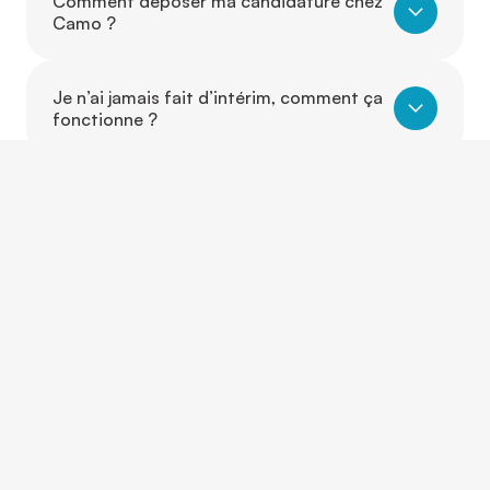
Comment déposer ma candidature chez
Camo ?
Je n’ai jamais fait d’intérim, comment ça
fonctionne ?
Dois-je avoir de l’expérience pour
travailler avec Camo ?
Puis-je travailler dans un autre secteur
que celui où j’ai de l’expérience ?
Est-ce que je peux évoluer d’un poste à
un autre grâce à Camo ?