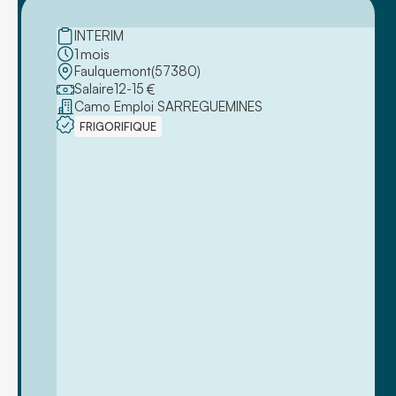
INTERIM
1
mois
Faulquemont
(
57380
)
Salaire
12
-
15
€
Camo Emploi SARREGUEMINES
FRIGORIFIQUE