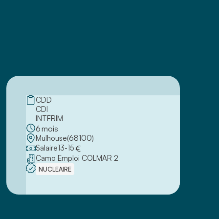
CDD
CDI
INTERIM
6
mois
Mulhouse
(
68100
)
Salaire
13
-
15
€
Camo Emploi COLMAR 2
NUCLEAIRE