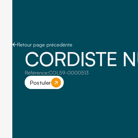
Retour page précedénte
CORDISTE N
Référence:
COL59-0000513
Postuler