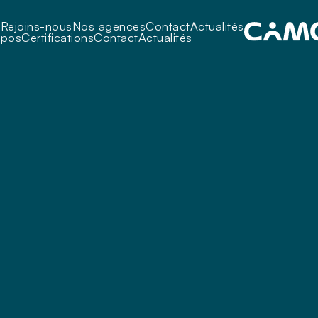
i
Rejoins-nous
Nos agences
Contact
Actualités
opos
Certifications
Contact
Actualités