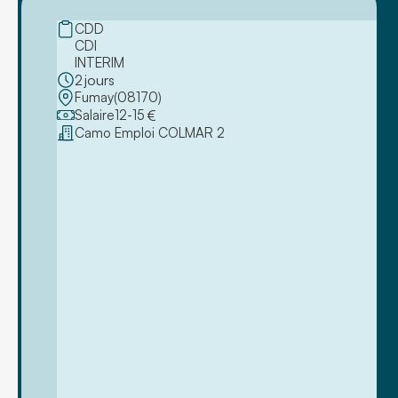
CDD
CDI
INTERIM
2
jours
Fumay
(
08170
)
Salaire
12
-
15
€
Camo Emploi COLMAR 2