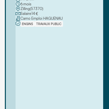
6
mois
Zilling
(
57370
)
Salaire
14
€
Camo Emploi HAGUENAU
ENGINS
TRAVAUX PUBLIC