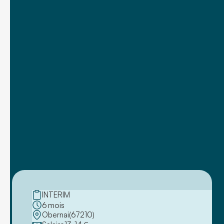
INTERIM
6
mois
Obernai
(
67210
)