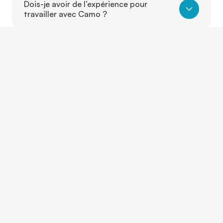
Dois-je avoir de l’expérience pour
travailler avec Camo ?
Puis-je travailler dans un autre secteur
que celui où j’ai de l’expérience ?
Est-ce que je peux évoluer d’un poste à
un autre grâce à Camo ?
CONTACTEZ-NOUS
Et si on parlait de vous?
Que vous ayez une question, un projet ou simplement
besoin d’un conseil, nos équipes sont là pour vous