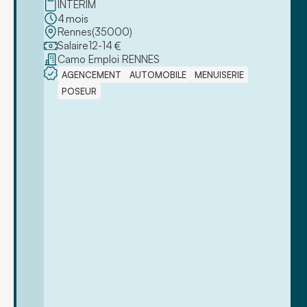
INTERIM
4
mois
Rennes
(
35000
)
Salaire
12
-
14
€
Camo Emploi RENNES
AGENCEMENT
AUTOMOBILE
MENUISERIE
POSEUR