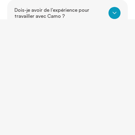
Dois-je avoir de l’expérience pour
travailler avec Camo ?
Puis-je travailler dans un autre secteur
que celui où j’ai de l’expérience ?
Est-ce que je peux évoluer d’un poste à
un autre grâce à Camo ?
CONTACTEZ-NOUS
Et si on parlait de vous?