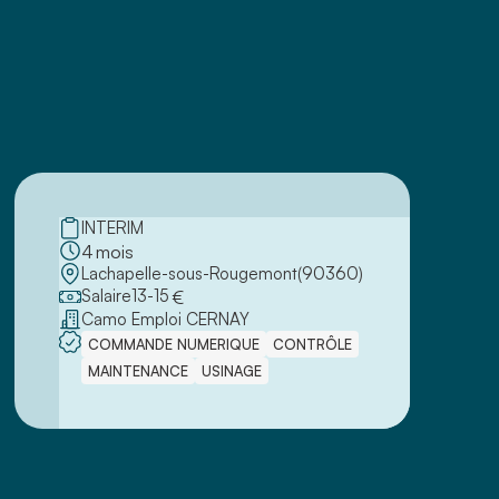
INTERIM
4
mois
Lachapelle-sous-Rougemont
(
90360
)
Salaire
13
-
15
€
Camo Emploi CERNAY
COMMANDE NUMERIQUE
CONTRÔLE
MAINTENANCE
USINAGE