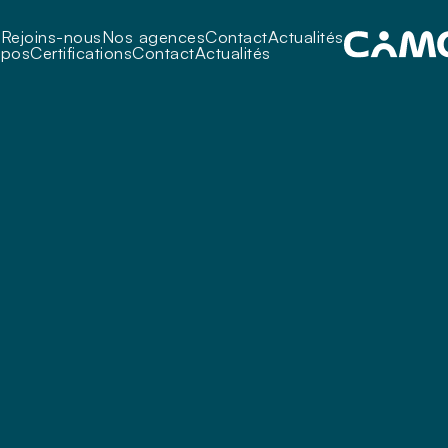
i
Rejoins-nous
Nos agences
Contact
Actualités
opos
Certifications
Contact
Actualités