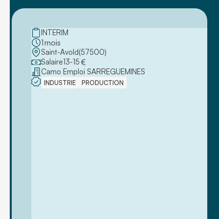
INTERIM
1
mois
Saint-Avold
(
57500
)
Salaire
13
-
15
€
Camo Emploi SARREGUEMINES
INDUSTRIE
PRODUCTION